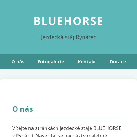
BLUEHORSE
Jezdecká stáj Rynárec
O nás
Fotogalerie
Kontakt
Dotace
O nás
Vítejte na stránkách jezdecké stáje BLUEHORSE
v Rynárci. Naše stáj se nachází v malebné